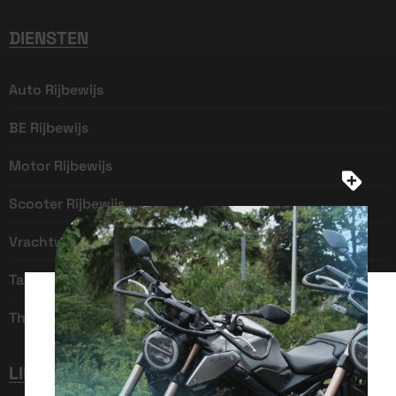
DIENSTEN
Auto Rijbewijs
BE Rijbewijs
Motor Rijbewijs
Scooter Rijbewijs
Vrachtwagen Rijbewijs
Taxi Rijbewijs
Theorie
LINKS