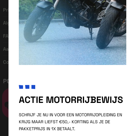
Privacy policy
Algemene voorwaarden
FAQ
Aanmelden
Contact
POPULAIRE DIENSTEN
Call Us And Get Your Quote!
ACTIE MOTORRIJBEWIJS
SCHRIJF JE NU IN VOOR EEN MOTORRIJOPLEIDING EN
KRIJG MAAR LIEFST €50,- KORTING ALS JE DE
PAKKETPRIJS IN 1X BETAALT.